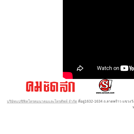
บริษัทแปซิฟิคโทรคมนาคมและโทรศัพท์ จำกัด
ที่อยู่1632-1634 ถ.ลาดพร้าว แขวง