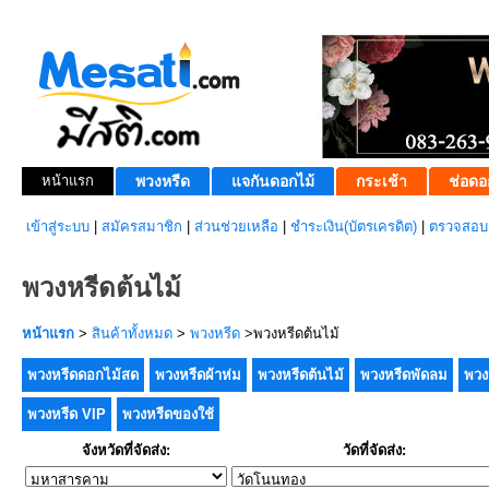
หน้าแรก
พวงหรีด
แจกันดอกไม้
กระเช้า
ช่อดอ
เข้าสู่ระบบ
|
สมัครสมาชิก
|
ส่วนช่วยเหลือ
|
ชำระเงิน(บัตรเครดิต)
|
ตรวจสอบส
พวงหรีดต้นไม้
หน้าแรก
>
สินค้าทั้งหมด
>
พวงหรีด
>พวงหรีดต้นไม้
พวงหรีดดอกไม้สด
พวงหรีดผ้าห่ม
พวงหรีดต้นไม้
พวงหรีดพัดลม
พวง
พวงหรีด VIP
พวงหรีดของใช้
จังหวัดที่จัดส่ง:
วัดที่จัดส่ง: