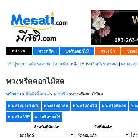
หน้าแรก
พวงหรีด
แจกันดอกไม้
กระเช้า
ช่อดอ
เข้าสู่ระบบ
|
สมัครสมาชิก
|
ส่วนช่วยเหลือ
|
ชำระเงิน(บัตรเครดิต)
|
ตรวจสอบส
พวงหรีดดอกไม้สด
หน้าแรก
>
สินค้าทั้งหมด
>
พวงหรีด
>พวงหรีดดอกไม้สด
พวงหรีดดอกไม้สด
พวงหรีดผ้าห่ม
พวงหรีดต้นไม้
พวงหรีดพัดลม
พวง
พวงหรีด VIP
พวงหรีดของใช้
จังหวัดที่จัดส่ง:
วัดที่จัดส่ง: