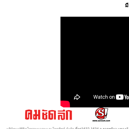
ม
บริษัทแปซิฟิคโทรคมนาคมและโทรศัพท์ จำกัด
ที่อยู่1632-1634 ถ.ลาดพร้าว แขวง