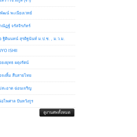
ินทรา เชวงกูล (จ๋า)
พัฒน์ พะเนียงเวทย์
ภณัฏฐ์ จรัสจิรภัทร์
อ ฐิตินนทน์ สุรดิฐนันท์ ม.ป.ช. , ม.ว.ม.
YO ISHII
อยงยุทธ ผดุงรัตน์
อจงลิ้ม สืบสายไทย
่สะอาด ฉ่อนเจริญ
่อไพศาล ปันทวังกูร