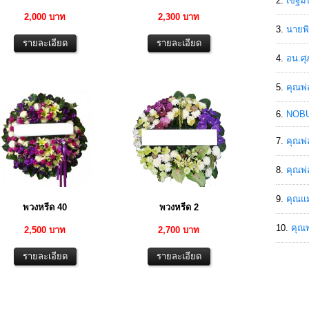
เขฐ์ม
2,000 บาท
2,300 บาท
นายพิ
อน.ศุ
คุณพ่
NOBU
คุณพ่
คุณพ่
คุณแม
พวงหรีด 40
พวงหรีด 2
คุณพ
2,500 บาท
2,700 บาท