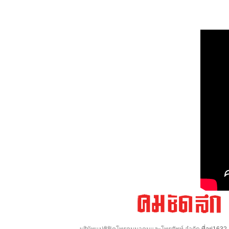
บริษัทแปซิฟิคโทรคมนาคมและโทรศัพท์ จำกัด
ที่อยู่16