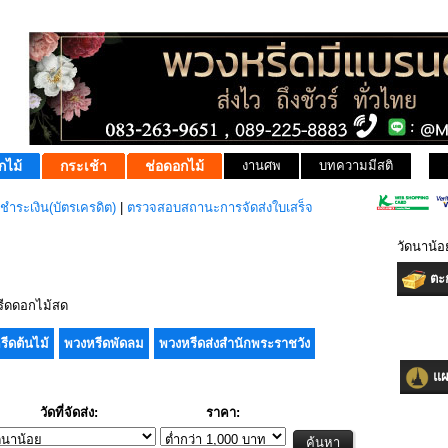
กไม้
กระเช้า
ช่อดอกไม้
งานศพ
บทความมีสติ
ชำระเงิน(บัตรเครดิต)
|
ตรวจสอบสถานะการจัดส่งใบเสร็จ
วัดนาน้อ
ตะก
ีดดอกไม้สด
รีดต้นไม้
พวงหรีดพัดลม
พวงหรีดส่งสำนักพระราชวัง
แผน
วัดที่จัดส่ง:
ราคา: