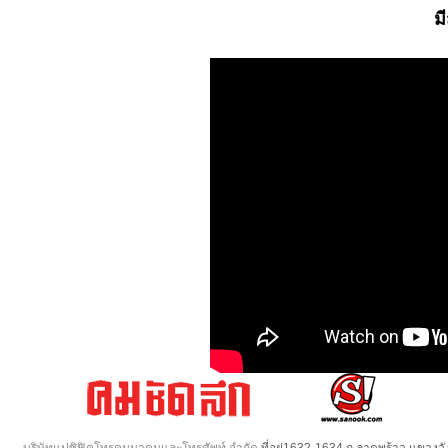
ม
บริษัทแปซิฟิคโทรคมนาคมและโทรศัพท์ จำกัด
ที่อยู่1632-1634 ถ.ลาดพร้าว แขวง