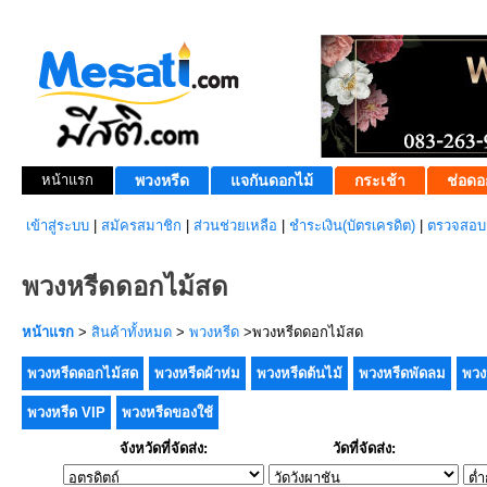
หน้าแรก
พวงหรีด
แจกันดอกไม้
กระเช้า
ช่อดอ
เข้าสู่ระบบ
|
สมัครสมาชิก
|
ส่วนช่วยเหลือ
|
ชำระเงิน(บัตรเครดิต)
|
ตรวจสอบส
พวงหรีดดอกไม้สด
หน้าแรก
>
สินค้าทั้งหมด
>
พวงหรีด
>พวงหรีดดอกไม้สด
พวงหรีดดอกไม้สด
พวงหรีดผ้าห่ม
พวงหรีดต้นไม้
พวงหรีดพัดลม
พวง
พวงหรีด VIP
พวงหรีดของใช้
จังหวัดที่จัดส่ง:
วัดที่จัดส่ง: