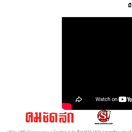
ม
บริษัทแปซิฟิคโทรคมนาคมและโทรศัพท์ จำกัด
ที่อยู่1632-1634 ถ.ลาดพร้าว แขวง