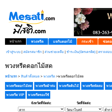
หน้าแรก
พวงหรีด
แจกันดอกไม้
กระเช้า
ช่อดอ
เข้าสู่ระบบ
|
สมัครสมาชิก
|
ส่วนช่วยเหลือ
|
ชำระเงิน(บัตรเครดิต)
|
ตรวจสอบส
พวงหรีดดอกไม้สด
หน้าแรก
>
สินค้าทั้งหมด
>
พวงหรีด
>พวงหรีดดอกไม้สด
พวงหรีดดอกไม้สด
พวงหรีดผ้าห่ม
พวงหรีดต้นไม้
พวงหรีดพัดลม
พวง
พวงหรีด VIP
พวงหรีดของใช้
จังหวัดที่จัดส่ง:
วัดที่จัดส่ง: