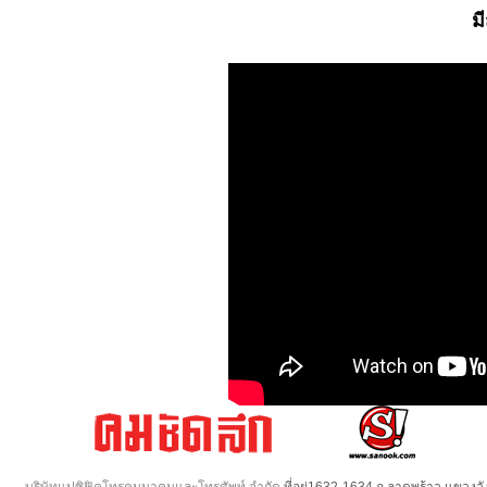
ม
บริษัทแปซิฟิคโทรคมนาคมและโทรศัพท์ จำกัด
ที่อยู่1632-1634 ถ.ลาดพร้าว แขวง