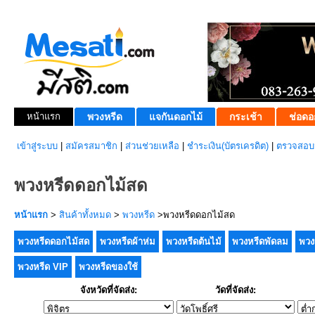
หน้าแรก
พวงหรีด
แจกันดอกไม้
กระเช้า
ช่อดอ
เข้าสู่ระบบ
|
สมัครสมาชิก
|
ส่วนช่วยเหลือ
|
ชำระเงิน(บัตรเครดิต)
|
ตรวจสอบส
พวงหรีดดอกไม้สด
หน้าแรก
>
สินค้าทั้งหมด
>
พวงหรีด
>พวงหรีดดอกไม้สด
พวงหรีดดอกไม้สด
พวงหรีดผ้าห่ม
พวงหรีดต้นไม้
พวงหรีดพัดลม
พวง
พวงหรีด VIP
พวงหรีดของใช้
จังหวัดที่จัดส่ง:
วัดที่จัดส่ง: