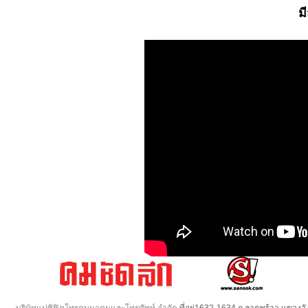
ม
บริษัทแปซิฟิคโทรคมนาคมและโทรศัพท์ จำกัด
ที่อยู่1632-1634 ถ.ลาดพร้าว แขวง