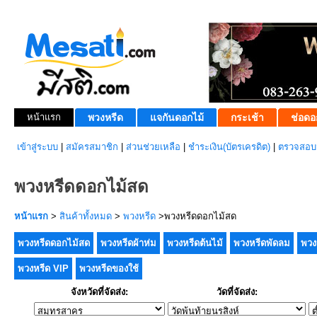
หน้าแรก
พวงหรีด
แจกันดอกไม้
กระเช้า
ช่อดอ
เข้าสู่ระบบ
|
สมัครสมาชิก
|
ส่วนช่วยเหลือ
|
ชำระเงิน(บัตรเครดิต)
|
ตรวจสอบส
พวงหรีดดอกไม้สด
หน้าแรก
>
สินค้าทั้งหมด
>
พวงหรีด
>พวงหรีดดอกไม้สด
พวงหรีดดอกไม้สด
พวงหรีดผ้าห่ม
พวงหรีดต้นไม้
พวงหรีดพัดลม
พวง
พวงหรีด VIP
พวงหรีดของใช้
จังหวัดที่จัดส่ง:
วัดที่จัดส่ง: