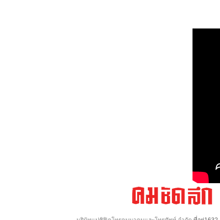
บริษัทแปซิฟิคโทรคมนาคมและโทรศัพท์ จำกัด
ที่อยู่16