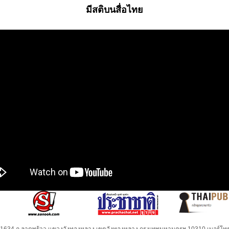
มีสติบนสื่อไทย
32-1634 ถ.ลาดพร้าว แขวงวังทองหลาง เขตวังทองหลาง กรุงเทพมหานครฯ 10310 เบอร์โทร