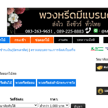
กไม้
กระเช้า
ช่อดอกไม้
งานศพ
บทความมีสติ
ชำระเงิน(บัตรเครดิต)
|
ตรวจสอบสถานะการจัดส่งใบเสร็จ
วัดมาลัย
ตะก
ีดดอกไม้สด
รีดต้นไม้
พวงหรีดพัดลม
พวงหรีดส่งสำนักพระราชวัง
แผน
วัดที่จัดส่ง:
ราคา: