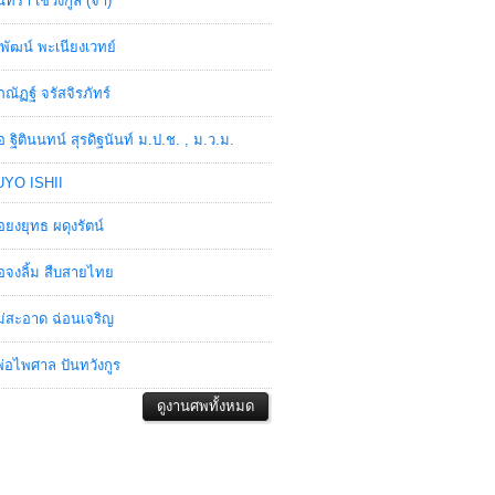
ินทรา เชวงกูล (จ๋า)
พัฒน์ พะเนียงเวทย์
ภณัฏฐ์ จรัสจิรภัทร์
อ ฐิตินนทน์ สุรดิฐนันท์ ม.ป.ช. , ม.ว.ม.
YO ISHII
อยงยุทธ ผดุงรัตน์
อจงลิ้ม สืบสายไทย
่สะอาด ฉ่อนเจริญ
่อไพศาล ปันทวังกูร