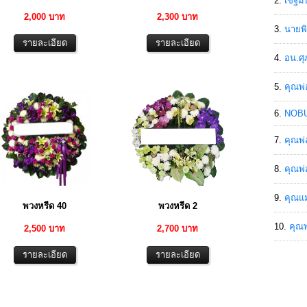
เขฐ์ม
2,000 บาท
2,300 บาท
นายพิ
อน.ศุ
คุณพ่
NOBU
คุณพ่
คุณพ่
คุณแม
พวงหรีด 40
พวงหรีด 2
คุณพ
2,500 บาท
2,700 บาท