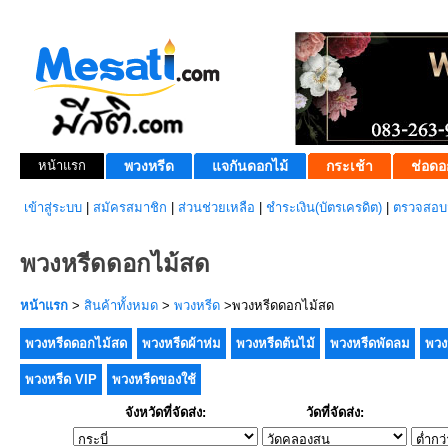
หน้าแรก
พวงหรีด
แจกันดอกไม้
กระเช้า
ช่อดอ
เข้าสู่ระบบ
|
สมัครสมาชิก
|
ส่วนช่วยเหลือ
|
ชำระเงิน(บัตรเครดิต)
|
ตรวจสอบส
พวงหรีดดอกไม้สด
หน้าแรก
>
สินค้าทั้งหมด
>
พวงหรีด
>พวงหรีดดอกไม้สด
พวงหรีดดอกไม้สด
พวงหรีดผ้าห่ม
พวงหรีดต้นไม้
พวงหรีดพัดลม
พวง
พวงหรีด VIP
พวงหรีดของใช้
จังหวัดที่จัดส่ง:
วัดที่จัดส่ง: