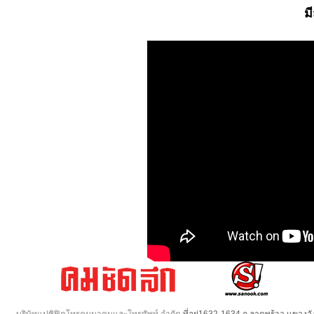
ม
บริษัทแปซิฟิคโทรคมนาคมและโทรศัพท์ จำกัด
ที่อยู่1632-1634 ถ.ลาดพร้าว แขวง