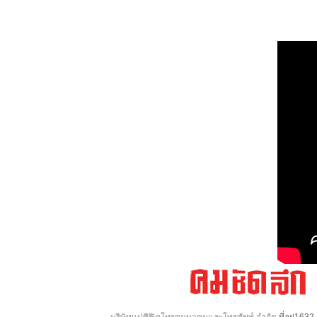
บริษัทแปซิฟิคโทรคมนาคมและโทรศัพท์ จำกัด
ที่อยู่16