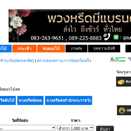
กไม้
กระเช้า
ช่อดอกไม้
งานศพ
บทความมีสติ
ชำระเงิน(บัตรเครดิต)
|
ตรวจสอบสถานะการจัดส่งใบเสร็จ
วัดพรุเต
ตะก
ีดดอกไม้สด
รีดต้นไม้
พวงหรีดพัดลม
พวงหรีดส่งสำนักพระราชวัง
แผน
วัดที่จัดส่ง:
ราคา: