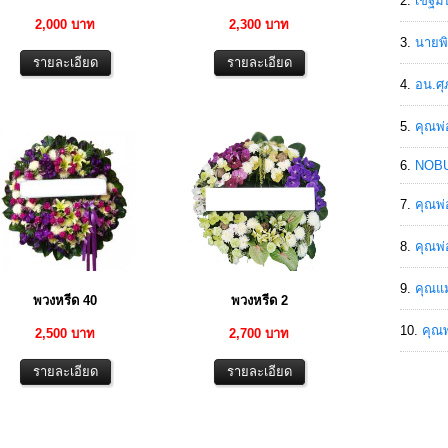
เขฐ์ม
2,000 บาท
2,300 บาท
นายพิ
อน.ศุ
คุณพ่
NOBU
คุณพ่
คุณพ่
คุณแม
พวงหรีด 40
พวงหรีด 2
คุณพ
2,500 บาท
2,700 บาท