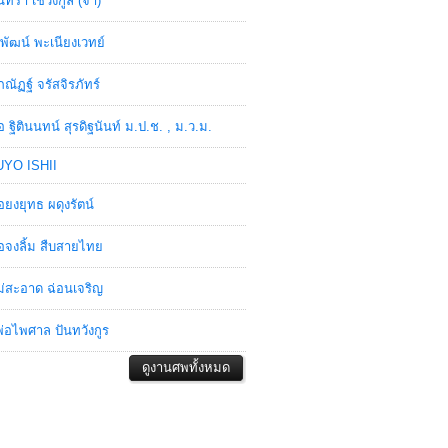
ินทรา เชวงกูล (จ๋า)
พัฒน์ พะเนียงเวทย์
ภณัฏฐ์ จรัสจิรภัทร์
อ ฐิตินนทน์ สุรดิฐนันท์ ม.ป.ช. , ม.ว.ม.
YO ISHII
อยงยุทธ ผดุงรัตน์
อจงลิ้ม สืบสายไทย
่สะอาด ฉ่อนเจริญ
่อไพศาล ปันทวังกูร