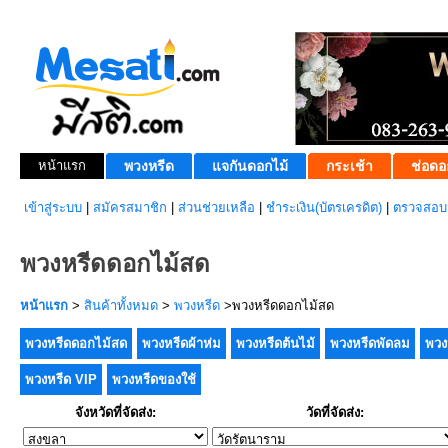
หน้าแรก
พวงหรีด
แจกันดอกไม้
กระเช้า
ช่อดอ
เข้าสู่ระบบ
|
สมัครสมาชิก
|
ส่วนช่วยเหลือ
|
ชำระเงิน(บัตรเครดิต)
|
ตรวจสอบส
พวงหรีดดอกไม้สด
หน้าแรก
>
สินค้าทั้งหมด
>
พวงหรีด
>พวงหรีดดอกไม้สด
พวงหรีดดอกไม้สด
พวงหรีดผ้าห่ม
พวงหรีดต้นไม้
พวงหรีดพัดลม
พวง
พวงหรีด VIP
พวงหรีดของใช้
จังหวัดที่จัดส่ง:
วัดที่จัดส่ง: