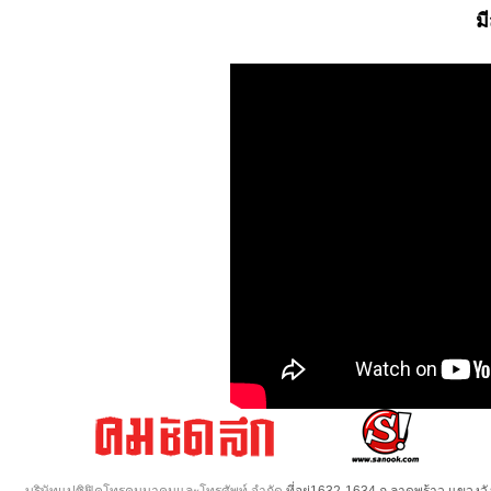
ม
บริษัทแปซิฟิคโทรคมนาคมและโทรศัพท์ จำกัด
ที่อยู่1632-1634 ถ.ลาดพร้าว แขวง