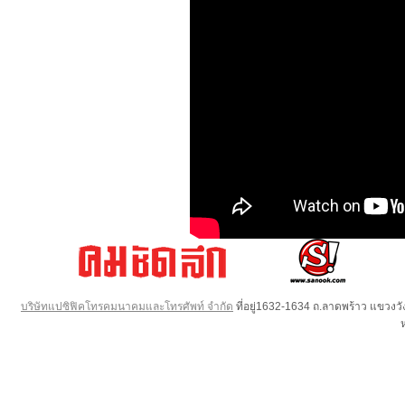
บริษัทแปซิฟิคโทรคมนาคมและโทรศัพท์ จำกัด
ที่อยู่1632-1634 ถ.ลาดพร้าว แขวง