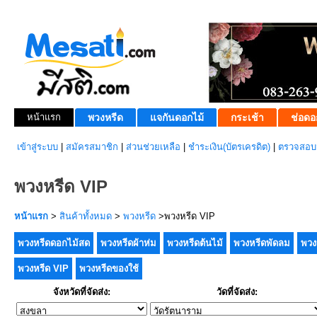
หน้าแรก
พวงหรีด
แจกันดอกไม้
กระเช้า
ช่อดอ
เข้าสู่ระบบ
|
สมัครสมาชิก
|
ส่วนช่วยเหลือ
|
ชำระเงิน(บัตรเครดิต)
|
ตรวจสอบส
พวงหรีด VIP
หน้าแรก
>
สินค้าทั้งหมด
>
พวงหรีด
>พวงหรีด VIP
พวงหรีดดอกไม้สด
พวงหรีดผ้าห่ม
พวงหรีดต้นไม้
พวงหรีดพัดลม
พวง
พวงหรีด VIP
พวงหรีดของใช้
จังหวัดที่จัดส่ง:
วัดที่จัดส่ง: