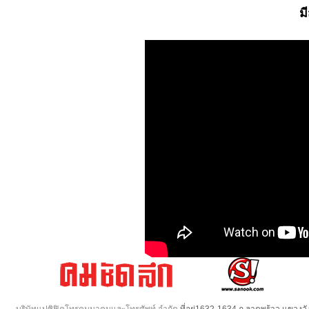
ม
บริษัทแปซิฟิคโทรคมนาคมและโทรศัพท์ จำกัด
ที่อยู่1632-1634 ถ.ลาดพร้าว แขวง