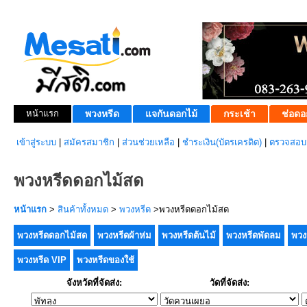
หน้าแรก
พวงหรีด
แจกันดอกไม้
กระเช้า
ช่อดอ
เข้าสู่ระบบ
|
สมัครสมาชิก
|
ส่วนช่วยเหลือ
|
ชำระเงิน(บัตรเครดิต)
|
ตรวจสอบส
พวงหรีดดอกไม้สด
หน้าแรก
>
สินค้าทั้งหมด
>
พวงหรีด
>พวงหรีดดอกไม้สด
พวงหรีดดอกไม้สด
พวงหรีดผ้าห่ม
พวงหรีดต้นไม้
พวงหรีดพัดลม
พวง
พวงหรีด VIP
พวงหรีดของใช้
จังหวัดที่จัดส่ง:
วัดที่จัดส่ง: