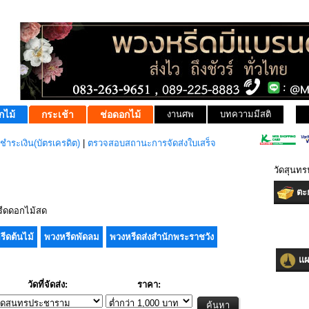
กไม้
กระเช้า
ช่อดอกไม้
งานศพ
บทความมีสติ
ชำระเงิน(บัตรเครดิต)
|
ตรวจสอบสถานะการจัดส่งใบเสร็จ
วัดสุนท
ตะก
ีดดอกไม้สด
รีดต้นไม้
พวงหรีดพัดลม
พวงหรีดส่งสำนักพระราชวัง
แผน
วัดที่จัดส่ง:
ราคา: