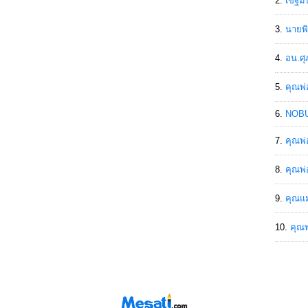
เขฐ์ม
นายพิ
อน.ศุ
คุณพ่
NOBU
คุณพ่
คุณพ่
คุณแม
คุณพ