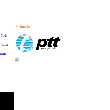
ม
เว็บในเครือ
มีสติ
งานศพ
านศพ
ป