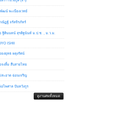
ินทรา เชวงกูล (จ๋า)
พัฒน์ พะเนียงเวทย์
ภณัฏฐ์ จรัสจิรภัทร์
อ ฐิตินนทน์ สุรดิฐนันท์ ม.ป.ช. , ม.ว.ม.
YO ISHII
อยงยุทธ ผดุงรัตน์
อจงลิ้ม สืบสายไทย
่สะอาด ฉ่อนเจริญ
่อไพศาล ปันทวังกูร