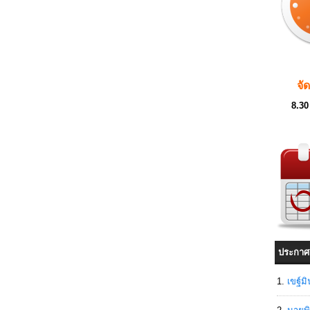
จั
8.30
ประกาศ
เขฐ์ม