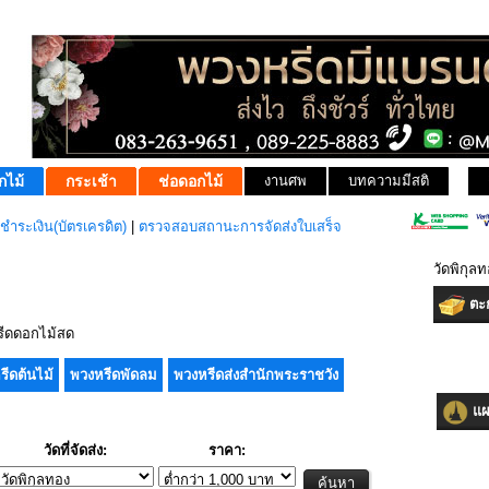
กไม้
กระเช้า
ช่อดอกไม้
งานศพ
บทความมีสติ
ชำระเงิน(บัตรเครดิต)
|
ตรวจสอบสถานะการจัดส่งใบเสร็จ
วัดพิกุล
ตะก
ีดดอกไม้สด
รีดต้นไม้
พวงหรีดพัดลม
พวงหรีดส่งสำนักพระราชวัง
แผน
วัดที่จัดส่ง:
ราคา: