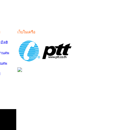
ม
เว็บในเครือ
มีสติ
งานศพ
านศพ
ป