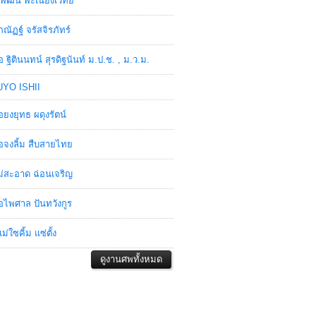
พัฒน์ พะเนียงเวทย์
ภณัฏฐ์ จรัสจิรภัทร์
อ ฐิตินนทน์ สุรดิฐนันท์ ม.ป.ช. , ม.ว.ม.
YO ISHII
อยงยุทธ ผดุงรัตน์
อจงลิ้ม สืบสายไทย
่สะอาด ฉ่อนเจริญ
อไพศาล ปันทวังกูร
ม่ใซคิ้ม แซ่ตั้ง