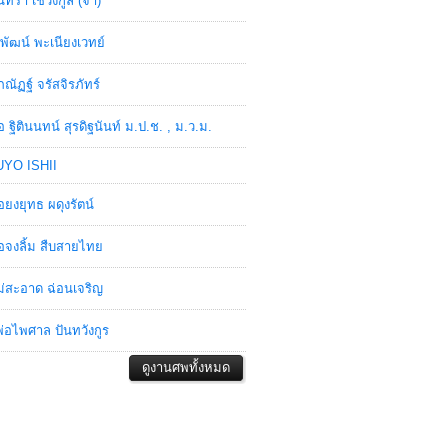
ินทรา เชวงกูล (จ๋า)
พัฒน์ พะเนียงเวทย์
ภณัฏฐ์ จรัสจิรภัทร์
อ ฐิตินนทน์ สุรดิฐนันท์ ม.ป.ช. , ม.ว.ม.
YO ISHII
อยงยุทธ ผดุงรัตน์
อจงลิ้ม สืบสายไทย
่สะอาด ฉ่อนเจริญ
่อไพศาล ปันทวังกูร