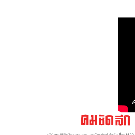
บริษัทแปซิฟิคโทรคมนาคมและโทรศัพท์ จำกัด
ที่อยู่16