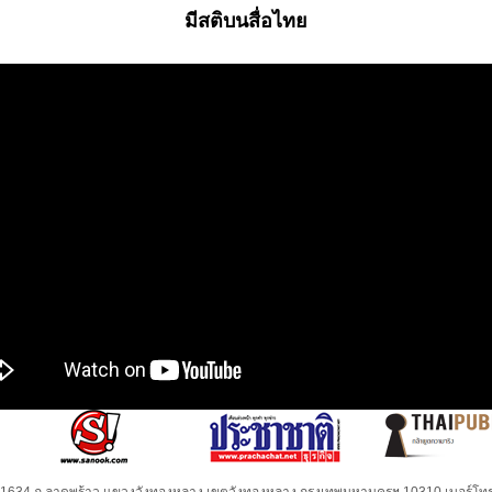
มีสติบนสื่อไทย
32-1634 ถ.ลาดพร้าว แขวงวังทองหลาง เขตวังทองหลาง กรุงเทพมหานครฯ 10310 เบอร์โทร