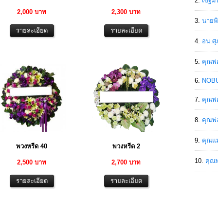
เขฐ์ม
2,000 บาท
2,300 บาท
นายพิ
อน.ศุ
คุณพ่
NOBU
คุณพ่
คุณพ่
คุณแม
พวงหรีด 40
พวงหรีด 2
คุณพ
2,500 บาท
2,700 บาท