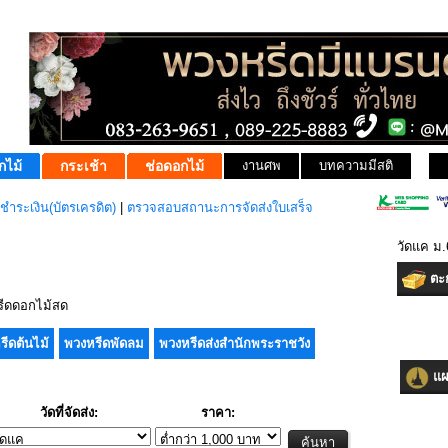
กไม้
กระเช้า
ช่อดอกไม้
งานศพ
บทความมีสติ
ชำระเงิน(บัตรเครดิต)
|
ตรวจสอบสถานะการจัดส่งใบเสร็จ
วัดแค ม.
ตะก
ีดดอกไม้สด
รีดต้นไม้
พวงหรีดพัดลม
พวงหรีดส่งสำนักพระราชวัง
แผน
วัดที่จัดส่ง:
ราคา: