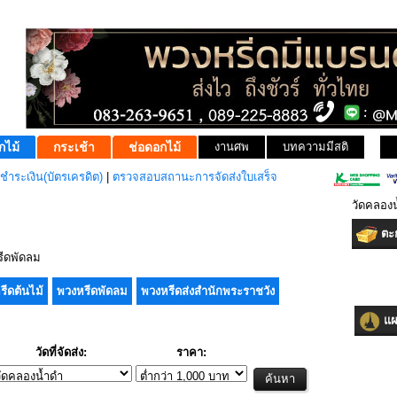
กไม้
กระเช้า
ช่อดอกไม้
งานศพ
บทความมีสติ
ชำระเงิน(บัตรเครดิต)
|
ตรวจสอบสถานะการจัดส่งใบเสร็จ
วัดคลอง
ตะก
ีดพัดลม
รีดต้นไม้
พวงหรีดพัดลม
พวงหรีดส่งสำนักพระราชวัง
แผน
วัดที่จัดส่ง:
ราคา: