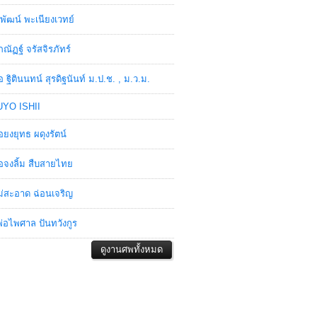
พัฒน์ พะเนียงเวทย์
ภณัฏฐ์ จรัสจิรภัทร์
อ ฐิตินนทน์ สุรดิฐนันท์ ม.ป.ช. , ม.ว.ม.
YO ISHII
อยงยุทธ ผดุงรัตน์
อจงลิ้ม สืบสายไทย
่สะอาด ฉ่อนเจริญ
่อไพศาล ปันทวังกูร