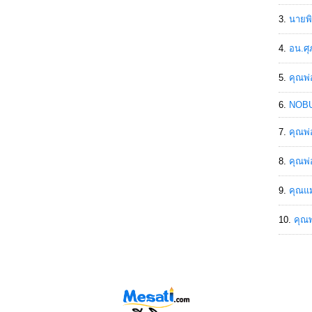
นายพิ
อน.ศุ
คุณพ่
NOBU
คุณพ่
คุณพ่
คุณแม
คุณพ