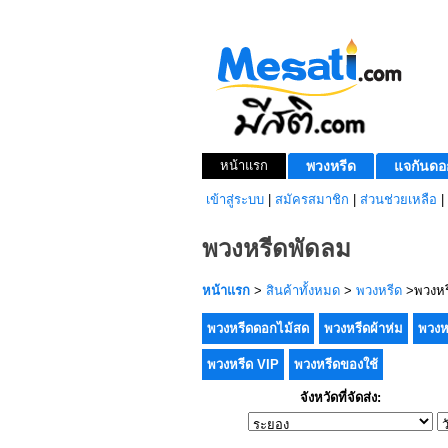
หน้าแรก
พวงหรีด
แจกันดอ
เข้าสู่ระบบ
|
สมัครสมาชิก
|
ส่วนช่วยเหลือ
|
พวงหรีดพัดลม
หน้าแรก
>
สินค้าทั้งหมด
>
พวงหรีด
>พวงหร
พวงหรีดดอกไม้สด
พวงหรีดผ้าห่ม
พวงห
พวงหรีด VIP
พวงหรีดของใช้
จังหวัดที่จัดส่ง: