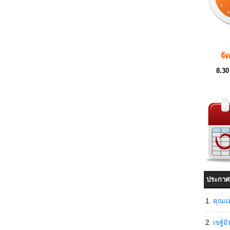
จั
8.30
ประกาศ
คุณแม
เขฐ์ม