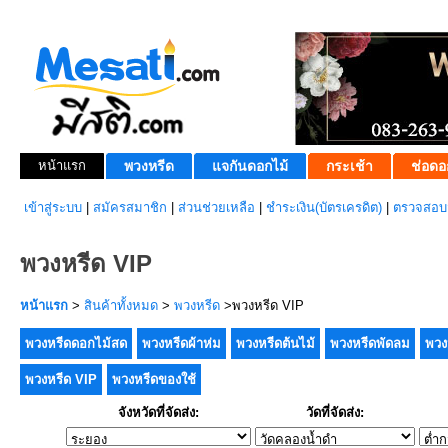
หน้าแรก
พวงหรีด
แจกันดอกไม้
กระเช้า
ช่อดอ
เข้าสู่ระบบ
|
สมัครสมาชิก
|
ส่วนช่วยเหลือ
|
ชำระเงิน(บัตรเครดิต)
|
ตรวจสอบส
พวงหรีด VIP
หน้าแรก
>
สินค้าทั้งหมด
>
พวงหรีด
>พวงหรีด VIP
พวงหรีดดอกไม้สด
พวงหรีดผ้าห่ม
พวงหรีดต้นไม้
พวงหรีดพัดลม
พวง
พวงหรีด VIP
พวงหรีดของใช้
จังหวัดที่จัดส่ง:
วัดที่จัดส่ง: