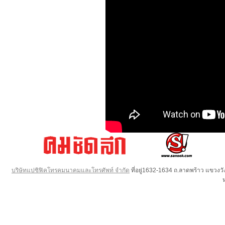
บริษัทแปซิฟิคโทรคมนาคมและโทรศัพท์ จำกัด
ที่อยู่1632-1634 ถ.ลาดพร้าว แขวง