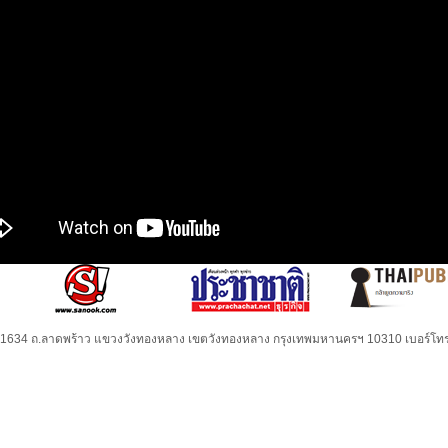
32-1634 ถ.ลาดพร้าว แขวงวังทองหลาง เขตวังทองหลาง กรุงเทพมหานครฯ 10310 เบอร์โทร