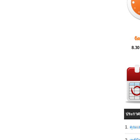
จั
8.30
ประกาศ
คุณแม