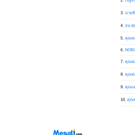
เขฐ์ม
นายพิ
อน.ศุ
คุณพ่
NOBU
คุณพ่
คุณพ่
คุณแม
คุณพ