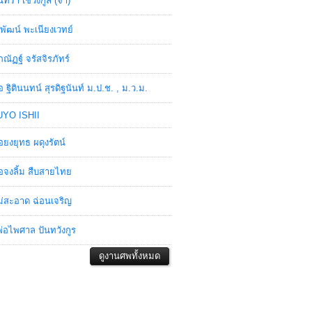
ินทรา เชวงกูล (จ๋า)
พัฒน์ พะเนียงเวทย์
ภณัฏฐ์ จรัสจิรภัทร์
อ ฐิตินนทน์ สุรดิฐนันท์ ม.ป.ช. , ม.ว.ม.
YO ISHII
อยงยุทธ ผดุงรัตน์
อจงลิ้ม สืบสายไทย
่สะอาด ฉ่อนเจริญ
่อไพศาล ปันทวังกูร