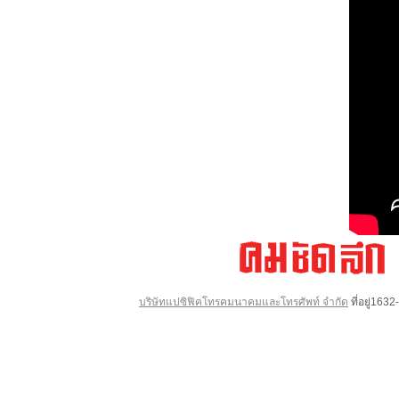
บริษัทแปซิฟิคโทรคมนาคมและโทรศัพท์ จำกัด
ที่อยู่16