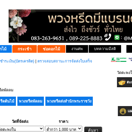
กไม้
กระเช้า
ช่อดอกไม้
งานศพ
บทความมีสติ
ชำระเงิน(บัตรเครดิต)
|
ตรวจสอบสถานะการจัดส่งใบเสร็จ
วัดตะพง
ตะก
ีดพัดลม
รีดต้นไม้
พวงหรีดพัดลม
พวงหรีดส่งสำนักพระราชวัง
แผน
วัดที่จัดส่ง:
ราคา: