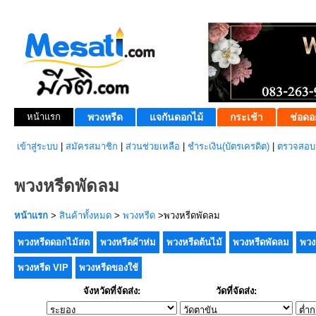
หน้าแรก
พวงหรีด
แจกันดอกไม้
กระเช้า
ช่อดอ
เข้าสู่ระบบ
|
สมัครสมาชิก
|
ส่วนช่วยเหลือ
|
ชำระเงิน(บัตรเครดิต)
|
ตรวจสอบส
พวงหรีดพัดลม
หน้าแรก
>
สินค้าทั้งหมด
>
พวงหรีด
>พวงหรีดพัดลม
พวงหรีดดอกไม้สด
พวงหรีดผ้าห่ม
พวงหรีดต้นไม้
พวงหรีดพัดลม
พวง
พวงหรีด VIP
พวงหรีดของใช้
จังหวัดที่จัดส่ง:
วัดที่จัดส่ง: