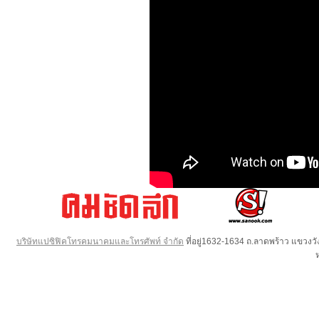
บริษัทแปซิฟิคโทรคมนาคมและโทรศัพท์ จำกัด
ที่อยู่1632-1634 ถ.ลาดพร้าว แขวง