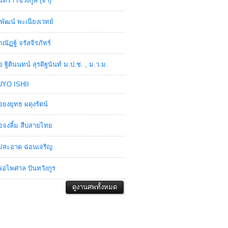
ินทรา เชวงกูล (จ๋า)
พัฒน์ พะเนียงเวทย์
ภณัฏฐ์ จรัสจิรภัทร์
อ ฐิตินนทน์ สุรดิฐนันท์ ม.ป.ช. , ม.ว.ม.
YO ISHII
อยงยุทธ ผดุงรัตน์
อจงลิ้ม สืบสายไทย
่สะอาด ฉ่อนเจริญ
่อไพศาล ปันทวังกูร