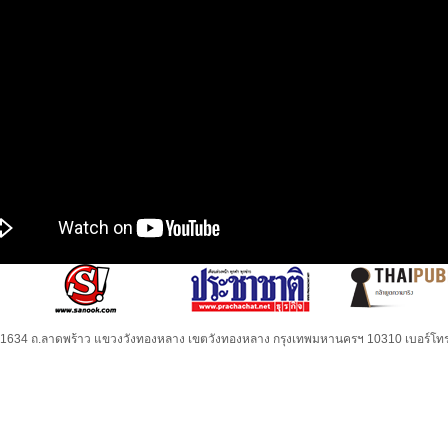
32-1634 ถ.ลาดพร้าว แขวงวังทองหลาง เขตวังทองหลาง กรุงเทพมหานครฯ 10310 เบอร์โทร