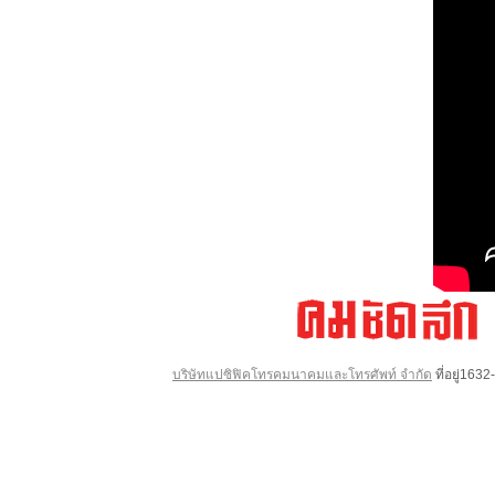
บริษัทแปซิฟิคโทรคมนาคมและโทรศัพท์ จำกัด
ที่อยู่16