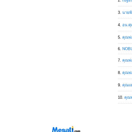
เขฐ์ม
นายพิ
อน.ศุ
คุณพ่
NOBU
คุณพ่
คุณพ่
คุณแม
คุณพ