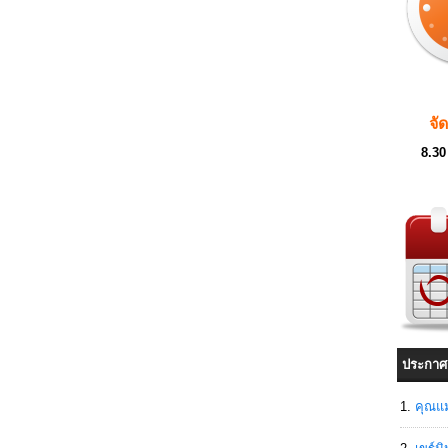
จั
8.30
ประกาศ
คุณแม