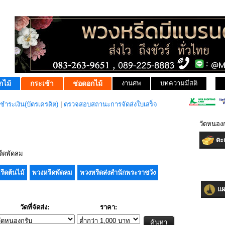
กไม้
กระเช้า
ช่อดอกไม้
งานศพ
บทความมีสติ
ชำระเงิน(บัตรเครดิต)
|
ตรวจสอบสถานะการจัดส่งใบเสร็จ
วัดหนองก
ตะก
ีดพัดลม
รีดต้นไม้
พวงหรีดพัดลม
พวงหรีดส่งสำนักพระราชวัง
แผน
วัดที่จัดส่ง:
ราคา: