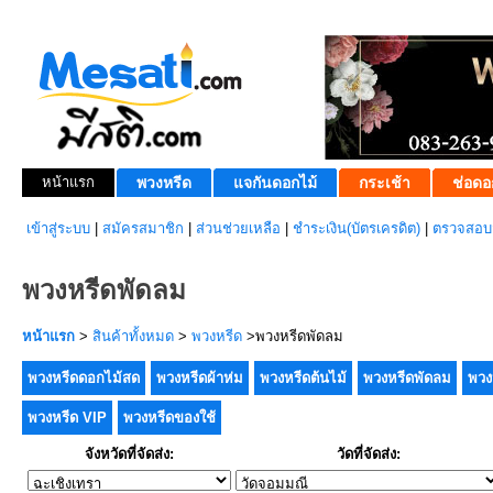
หน้าแรก
พวงหรีด
แจกันดอกไม้
กระเช้า
ช่อดอ
เข้าสู่ระบบ
|
สมัครสมาชิก
|
ส่วนช่วยเหลือ
|
ชำระเงิน(บัตรเครดิต)
|
ตรวจสอบส
พวงหรีดพัดลม
หน้าแรก
>
สินค้าทั้งหมด
>
พวงหรีด
>พวงหรีดพัดลม
พวงหรีดดอกไม้สด
พวงหรีดผ้าห่ม
พวงหรีดต้นไม้
พวงหรีดพัดลม
พวง
พวงหรีด VIP
พวงหรีดของใช้
จังหวัดที่จัดส่ง:
วัดที่จัดส่ง: