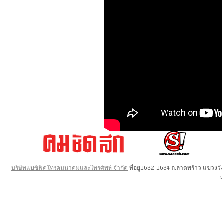
บริษัทแปซิฟิคโทรคมนาคมและโทรศัพท์ จำกัด
ที่อยู่1632-1634 ถ.ลาดพร้าว แขวง