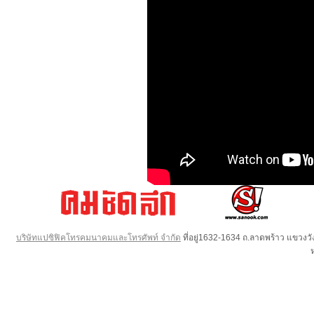
บริษัทแปซิฟิคโทรคมนาคมและโทรศัพท์ จำกัด
ที่อยู่1632-1634 ถ.ลาดพร้าว แขวง