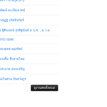
ินทรา เชวงกูล (จ๋า)
พัฒน์ พะเนียงเวทย์
ภณัฏฐ์ จรัสจิรภัทร์
อ ฐิตินนทน์ สุรดิฐนันท์ ม.ป.ช. , ม.ว.ม.
YO ISHII
อยงยุทธ ผดุงรัตน์
อจงลิ้ม สืบสายไทย
่สะอาด ฉ่อนเจริญ
่อไพศาล ปันทวังกูร