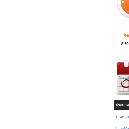
จั
8.30
ประกาศ
คุณแม