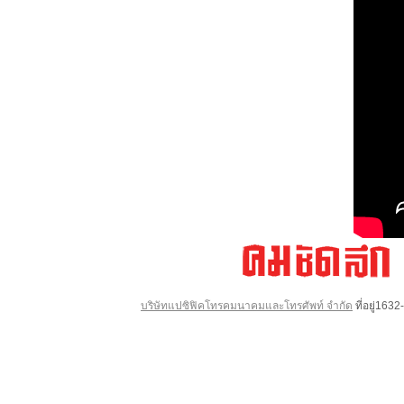
บริษัทแปซิฟิคโทรคมนาคมและโทรศัพท์ จำกัด
ที่อยู่16