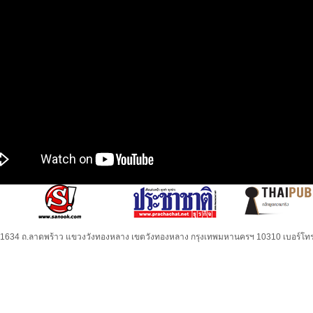
32-1634 ถ.ลาดพร้าว แขวงวังทองหลาง เขตวังทองหลาง กรุงเทพมหานครฯ 10310 เบอร์โทร