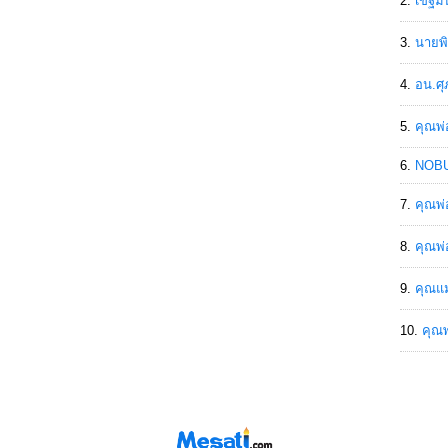
เขฐ์ม
นายพิ
อน.ศุ
คุณพ่
NOBU
คุณพ่
คุณพ่
คุณแม
คุณพ