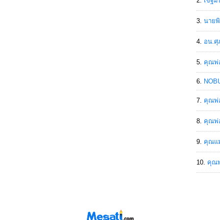
เขฐ์ม
นายพิ
อน.ศุ
คุณพ่
NOBU
คุณพ่
คุณพ่
คุณแม
คุณพ