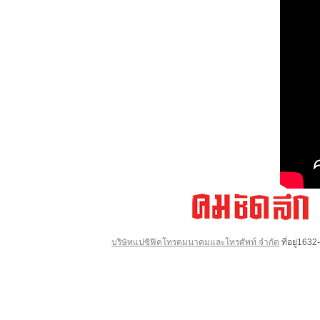
บริษัทแปซิฟิคโทรคมนาคมและโทรศัพท์ จำกัด
ที่อยู่16