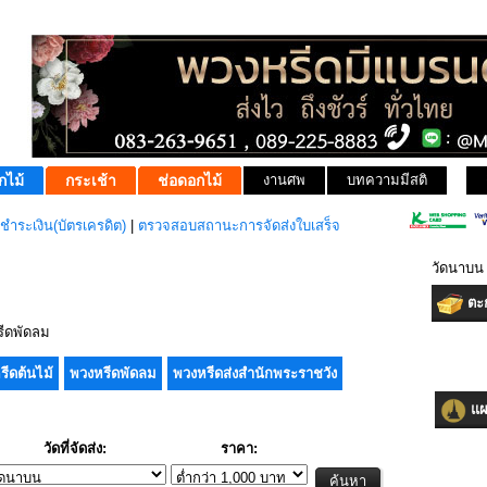
กไม้
กระเช้า
ช่อดอกไม้
งานศพ
บทความมีสติ
ชำระเงิน(บัตรเครดิต)
|
ตรวจสอบสถานะการจัดส่งใบเสร็จ
วัดนาบน
ตะก
ีดพัดลม
รีดต้นไม้
พวงหรีดพัดลม
พวงหรีดส่งสำนักพระราชวัง
แผน
วัดที่จัดส่ง:
ราคา: