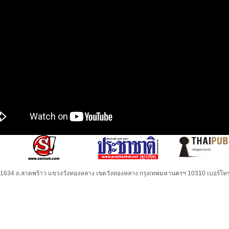
32-1634 ถ.ลาดพร้าว แขวงวังทองหลาง เขตวังทองหลาง กรุงเทพมหานครฯ 10310 เบอร์โทร