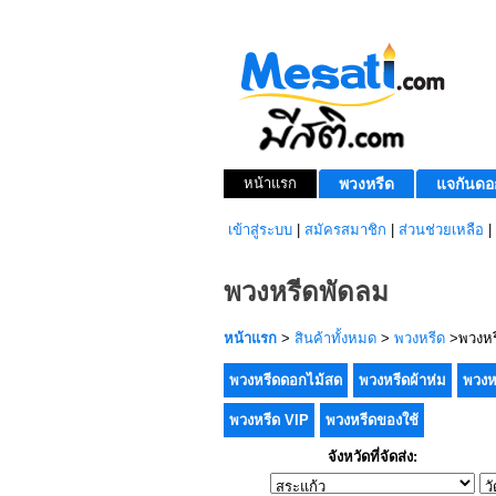
หน้าแรก
พวงหรีด
แจกันดอ
เข้าสู่ระบบ
|
สมัครสมาชิก
|
ส่วนช่วยเหลือ
|
พวงหรีดพัดลม
หน้าแรก
>
สินค้าทั้งหมด
>
พวงหรีด
>พวงหร
พวงหรีดดอกไม้สด
พวงหรีดผ้าห่ม
พวงห
พวงหรีด VIP
พวงหรีดของใช้
จังหวัดที่จัดส่ง: