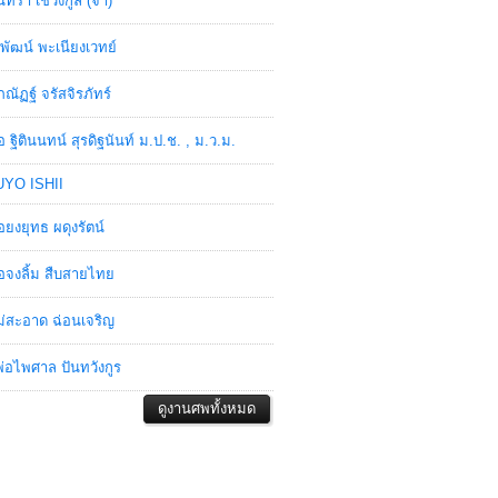
ินทรา เชวงกูล (จ๋า)
พัฒน์ พะเนียงเวทย์
ภณัฏฐ์ จรัสจิรภัทร์
อ ฐิตินนทน์ สุรดิฐนันท์ ม.ป.ช. , ม.ว.ม.
YO ISHII
อยงยุทธ ผดุงรัตน์
อจงลิ้ม สืบสายไทย
่สะอาด ฉ่อนเจริญ
่อไพศาล ปันทวังกูร