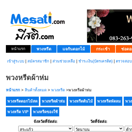
หน้าแรก
พวงหรีด
แจกันดอกไม้
กระเช้า
ช่อดอ
เข้าสู่ระบบ
|
สมัครสมาชิก
|
ส่วนช่วยเหลือ
|
ชำระเงิน(บัตรเครดิต)
|
ตรวจสอบส
พวงหรีดผ้าห่ม
หน้าแรก
>
สินค้าทั้งหมด
>
พวงหรีด
>พวงหรีดผ้าห่ม
พวงหรีดดอกไม้สด
พวงหรีดผ้าห่ม
พวงหรีดต้นไม้
พวงหรีดพัดลม
พวง
พวงหรีด VIP
พวงหรีดของใช้
จังหวัดที่จัดส่ง:
วัดที่จัดส่ง: