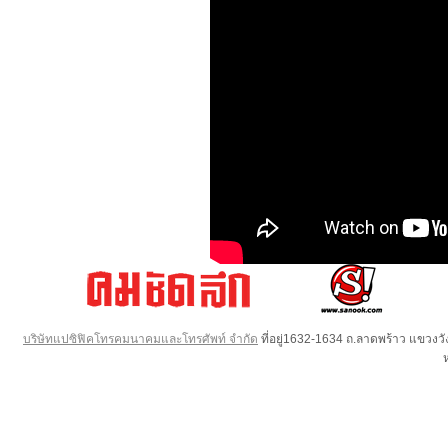
บริษัทแปซิฟิคโทรคมนาคมและโทรศัพท์ จำกัด
ที่อยู่1632-1634 ถ.ลาดพร้าว แขวง