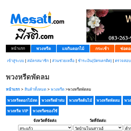
หน้าแรก
พวงหรีด
แจกันดอกไม้
กระเช้า
ช่อดอ
เข้าสู่ระบบ
|
สมัครสมาชิก
|
ส่วนช่วยเหลือ
|
ชำระเงิน(บัตรเครดิต)
|
ตรวจสอบส
พวงหรีดพัดลม
หน้าแรก
>
สินค้าทั้งหมด
>
พวงหรีด
>พวงหรีดพัดลม
พวงหรีดดอกไม้สด
พวงหรีดผ้าห่ม
พวงหรีดต้นไม้
พวงหรีดพัดลม
พวง
พวงหรีด VIP
พวงหรีดของใช้
จังหวัดที่จัดส่ง:
วัดที่จัดส่ง: