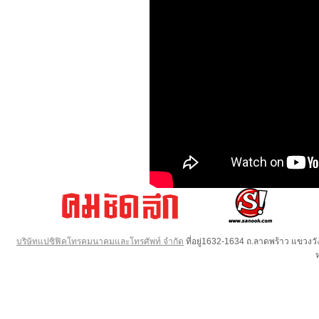
บริษัทแปซิฟิคโทรคมนาคมและโทรศัพท์ จำกัด
ที่อยู่1632-1634 ถ.ลาดพร้าว แขวง