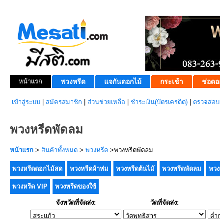
หน้าแรก
พวงหรีด
แจกันดอกไม้
กระเช้า
ช่อดอ
เข้าสู่ระบบ
|
สมัครสมาชิก
|
ส่วนช่วยเหลือ
|
ชำระเงิน(บัตรเครดิต)
|
ตรวจสอบส
พวงหรีดพัดลม
หน้าแรก
>
สินค้าทั้งหมด
>
พวงหรีด
>พวงหรีดพัดลม
พวงหรีดดอกไม้สด
พวงหรีดผ้าห่ม
พวงหรีดต้นไม้
พวงหรีดพัดลม
พวง
พวงหรีด VIP
พวงหรีดของใช้
จังหวัดที่จัดส่ง:
วัดที่จัดส่ง: