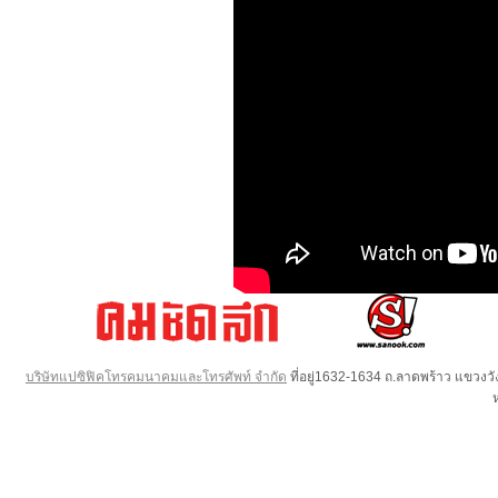
บริษัทแปซิฟิคโทรคมนาคมและโทรศัพท์ จำกัด
ที่อยู่1632-1634 ถ.ลาดพร้าว แขวง