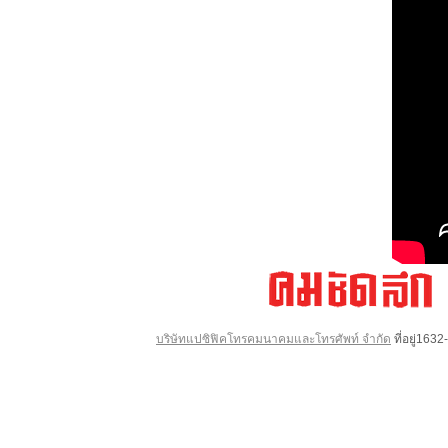
บริษัทแปซิฟิคโทรคมนาคมและโทรศัพท์ จำกัด
ที่อยู่16