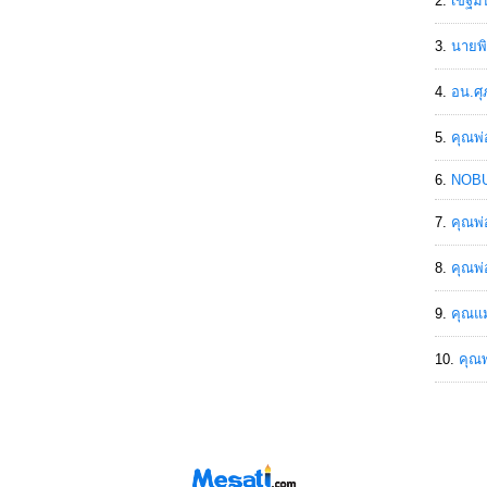
เขฐ์ม
นายพิ
อน.ศุ
คุณพ่
NOBU
คุณพ่
คุณพ่
คุณแม
คุณพ