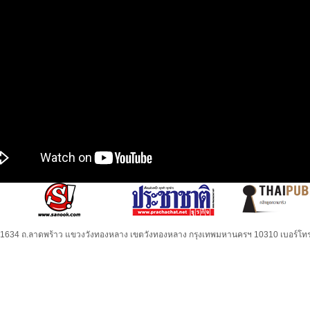
32-1634 ถ.ลาดพร้าว แขวงวังทองหลาง เขตวังทองหลาง กรุงเทพมหานครฯ 10310 เบอร์โทร