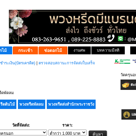
กไม้
กระเช้า
ช่อดอกไม้
งานศพ
บทความมีสติ
ชำระเงิน(บัตรเครดิต)
|
ตรวจสอบสถานะการจัดส่งใบเสร็จ
วัดครุน
ตะก
ีดพัดลม
รีดต้นไม้
พวงหรีดพัดลม
พวงหรีดส่งสำนักพระราชวัง
แผน
วัดที่จัดส่ง:
ราคา: