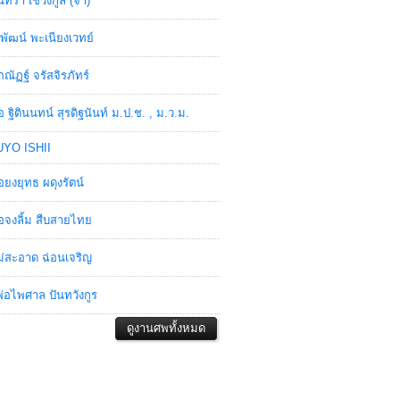
ินทรา เชวงกูล (จ๋า)
พัฒน์ พะเนียงเวทย์
ภณัฏฐ์ จรัสจิรภัทร์
อ ฐิตินนทน์ สุรดิฐนันท์ ม.ป.ช. , ม.ว.ม.
YO ISHII
อยงยุทธ ผดุงรัตน์
อจงลิ้ม สืบสายไทย
่สะอาด ฉ่อนเจริญ
่อไพศาล ปันทวังกูร