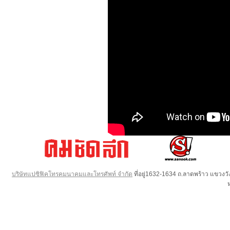
บริษัทแปซิฟิคโทรคมนาคมและโทรศัพท์ จำกัด
ที่อยู่1632-1634 ถ.ลาดพร้าว แขวง