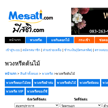
หน้าแรก
พวงหรีด
แจกันดอกไม้
กระเช้า
ช่อดอ
เข้าสู่ระบบ
|
สมัครสมาชิก
|
ส่วนช่วยเหลือ
|
ชำระเงิน(บัตรเครดิต)
|
ตรวจสอบส
พวงหรีดต้นไม้
หน้าแรก
>
สินค้าทั้งหมด
>
พวงหรีด
>พวงหรีดต้นไม้
พวงหรีดดอกไม้สด
พวงหรีดผ้าห่ม
พวงหรีดต้นไม้
พวงหรีดพัดลม
พวง
พวงหรีด VIP
พวงหรีดของใช้
จังหวัดที่จัดส่ง:
วัดที่จัดส่ง: