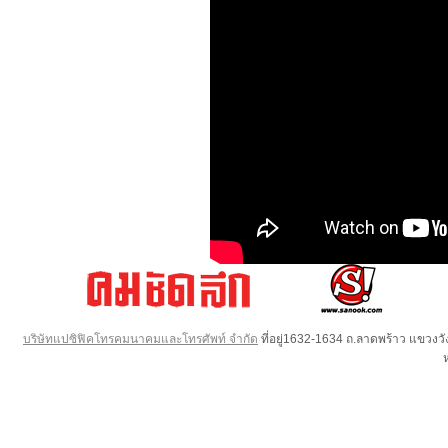
บริษัทแปซิฟิคโทรคมนาคมและโทรศัพท์ จำกัด
ที่อยู่1632-1634 ถ.ลาดพร้าว แขวง