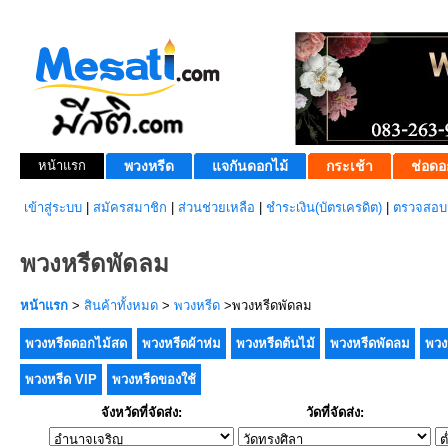
หน้าแรก
พวงหรีด
แจกันดอกไม้
กระเช้า
ช่อดอ
เข้าสู่ระบบ
|
สมัครสมาชิก
|
ส่วนช่วยเหลือ
|
ชำระเงิน(บัตรเครดิต)
|
ตรวจสอบส
พวงหรีดพัดลม
หน้าแรก
>
สินค้าทั้งหมด
>
พวงหรีด
>พวงหรีดพัดลม
พวงหรีดดอกไม้สด
พวงหรีดผ้าห่ม
พวงหรีดต้นไม้
พวงหรีดพัดลม
พวง
พวงหรีด VIP
พวงหรีดของใช้
จังหวัดที่จัดส่ง:
วัดที่จัดส่ง: