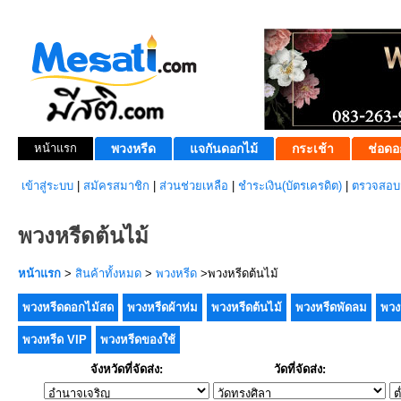
หน้าแรก
พวงหรีด
แจกันดอกไม้
กระเช้า
ช่อดอ
เข้าสู่ระบบ
|
สมัครสมาชิก
|
ส่วนช่วยเหลือ
|
ชำระเงิน(บัตรเครดิต)
|
ตรวจสอบส
พวงหรีดต้นไม้
หน้าแรก
>
สินค้าทั้งหมด
>
พวงหรีด
>พวงหรีดต้นไม้
พวงหรีดดอกไม้สด
พวงหรีดผ้าห่ม
พวงหรีดต้นไม้
พวงหรีดพัดลม
พวง
พวงหรีด VIP
พวงหรีดของใช้
จังหวัดที่จัดส่ง:
วัดที่จัดส่ง: