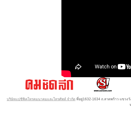
บริษัทแปซิฟิคโทรคมนาคมและโทรศัพท์ จำกัด
ที่อยู่1632-1634 ถ.ลาดพร้าว แขวง