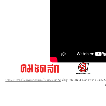
บริษัทแปซิฟิคโทรคมนาคมและโทรศัพท์ จำกัด
ที่อยู่1632-1634 ถ.ลาดพร้าว แขวง