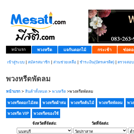
หน้าแรก
พวงหรีด
แจกันดอกไม้
กระเช้า
ช่อดอ
เข้าสู่ระบบ
|
สมัครสมาชิก
|
ส่วนช่วยเหลือ
|
ชำระเงิน(บัตรเครดิต)
|
ตรวจสอบส
พวงหรีดพัดลม
หน้าแรก
>
สินค้าทั้งหมด
>
พวงหรีด
>พวงหรีดพัดลม
พวงหรีดดอกไม้สด
พวงหรีดผ้าห่ม
พวงหรีดต้นไม้
พวงหรีดพัดลม
พวง
พวงหรีด VIP
พวงหรีดของใช้
จังหวัดที่จัดส่ง:
วัดที่จัดส่ง: