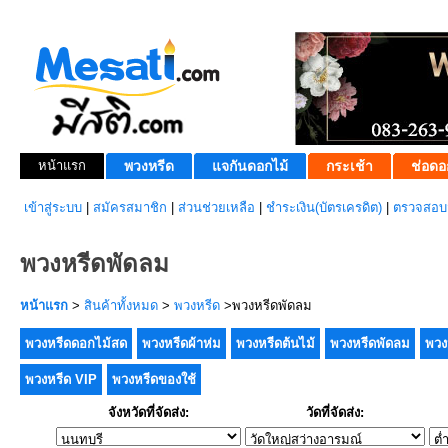
หน้าแรก
พวงหรีด
แจกันดอกไม้
กระเช้า
ช่อดอ
เข้าสู่ระบบ
|
สมัครสมาชิก
|
ส่วนช่วยเหลือ
|
ชำระเงิน(บัตรเครดิต)
|
ตรวจสอบส
พวงหรีดพัดลม
หน้าแรก
>
สินค้าทั้งหมด
>
พวงหรีด
>พวงหรีดพัดลม
พวงหรีดดอกไม้สด
พวงหรีดผ้าห่ม
พวงหรีดต้นไม้
พวงหรีดพัดลม
พวง
พวงหรีด VIP
พวงหรีดของใช้
จังหวัดที่จัดส่ง:
วัดที่จัดส่ง: