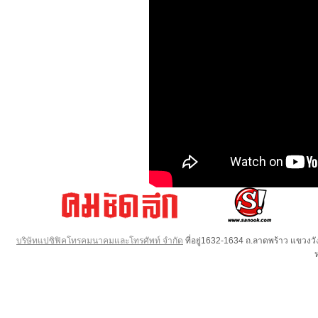
บริษัทแปซิฟิคโทรคมนาคมและโทรศัพท์ จำกัด
ที่อยู่1632-1634 ถ.ลาดพร้าว แขวง