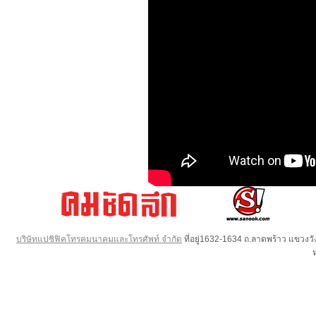
บริษัทแปซิฟิคโทรคมนาคมและโทรศัพท์ จำกัด
ที่อยู่1632-1634 ถ.ลาดพร้าว แขวง