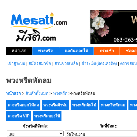
หน้าแรก
พวงหรีด
แจกันดอกไม้
กระเช้า
ช่อดอ
เข้าสู่ระบบ
|
สมัครสมาชิก
|
ส่วนช่วยเหลือ
|
ชำระเงิน(บัตรเครดิต)
|
ตรวจสอบส
พวงหรีดพัดลม
หน้าแรก
>
สินค้าทั้งหมด
>
พวงหรีด
>พวงหรีดพัดลม
พวงหรีดดอกไม้สด
พวงหรีดผ้าห่ม
พวงหรีดต้นไม้
พวงหรีดพัดลม
พวง
พวงหรีด VIP
พวงหรีดของใช้
จังหวัดที่จัดส่ง:
วัดที่จัดส่ง: