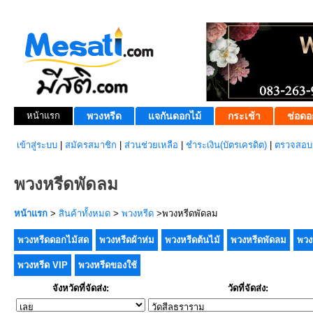
หน้าแรก
พวงหรีด
แจกันดอกไม้
กระเช้า
ช่อดอ
เข้าสู่ระบบ
|
สมัครสมาชิก
|
ส่วนช่วยเหลือ
|
ชำระเงิน(บัตรเครดิต)
|
ตรวจสอบส
พวงหรีดพัดลม
หน้าแรก
>
สินค้าทั้งหมด
>
พวงหรีด
>พวงหรีดพัดลม
พวงหรีดดอกไม้สด
พวงหรีดผ้าห่ม
พวงหรีดต้นไม้
พวงหรีดพัดลม
พวง
พวงหรีด VIP
พวงหรีดของใช้
จังหวัดที่จัดส่ง:
วัดที่จัดส่ง: