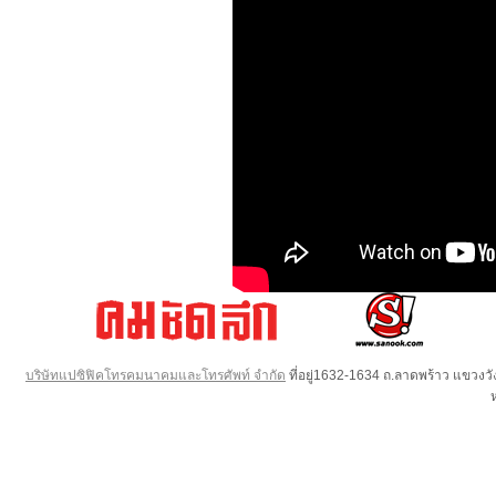
บริษัทแปซิฟิคโทรคมนาคมและโทรศัพท์ จำกัด
ที่อยู่1632-1634 ถ.ลาดพร้าว แขวง