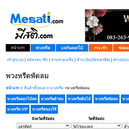
หน้าแรก
พวงหรีด
แจกันดอกไม้
กระเช้า
ช่อดอ
เข้าสู่ระบบ
|
สมัครสมาชิก
|
ส่วนช่วยเหลือ
|
ชำระเงิน(บัตรเครดิต)
|
ตรวจสอบส
พวงหรีดพัดลม
หน้าแรก
>
สินค้าทั้งหมด
>
พวงหรีด
>พวงหรีดพัดลม
พวงหรีดดอกไม้สด
พวงหรีดผ้าห่ม
พวงหรีดต้นไม้
พวงหรีดพัดลม
พวง
พวงหรีด VIP
พวงหรีดของใช้
จังหวัดที่จัดส่ง:
วัดที่จัดส่ง: