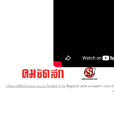
บริษัทแปซิฟิคโทรคมนาคมและโทรศัพท์ จำกัด
ที่อยู่1632-1634 ถ.ลาดพร้าว แขวง