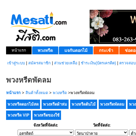
หน้าแรก
พวงหรีด
แจกันดอกไม้
กระเช้า
ช่อดอ
เข้าสู่ระบบ
|
สมัครสมาชิก
|
ส่วนช่วยเหลือ
|
ชำระเงิน(บัตรเครดิต)
|
ตรวจสอบส
พวงหรีดพัดลม
หน้าแรก
>
สินค้าทั้งหมด
>
พวงหรีด
>พวงหรีดพัดลม
พวงหรีดดอกไม้สด
พวงหรีดผ้าห่ม
พวงหรีดต้นไม้
พวงหรีดพัดลม
พวง
พวงหรีด VIP
พวงหรีดของใช้
จังหวัดที่จัดส่ง:
วัดที่จัดส่ง: