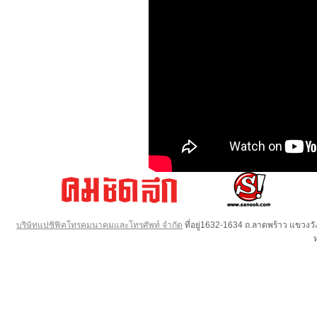
บริษัทแปซิฟิคโทรคมนาคมและโทรศัพท์ จำกัด
ที่อยู่1632-1634 ถ.ลาดพร้าว แขวง