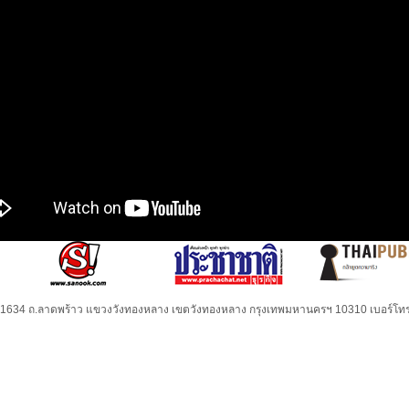
32-1634 ถ.ลาดพร้าว แขวงวังทองหลาง เขตวังทองหลาง กรุงเทพมหานครฯ 10310 เบอร์โทร