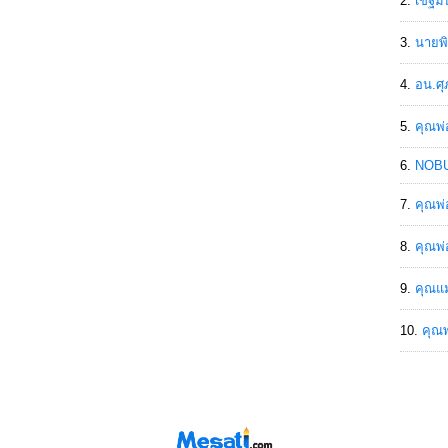
เขฐ์ม
นายพิ
อน.ศุ
คุณพ่
NOBU
คุณพ่
คุณพ่
คุณแม
คุณพ