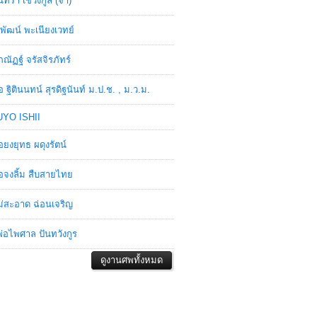
ินทรา เชวงกูล (จ๋า)
พัฒน์ พะเนียงเวทย์
ภณัฏฐ์ จรัสจิรภัทร์
อ ฐิตินนทน์ สุรดิฐนันท์ ม.ป.ช. , ม.ว.ม.
YO ISHII
อยงยุทธ ผดุงรัตน์
อจงลิ้ม สืบสายไทย
่สะอาด ฉ่อนเจริญ
่อไพศาล ปันทวังกูร