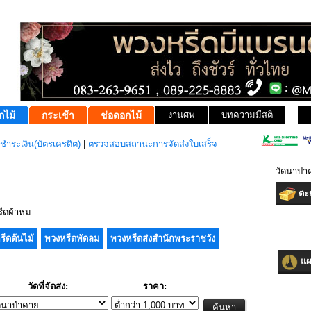
กไม้
กระเช้า
ช่อดอกไม้
งานศพ
บทความมีสติ
ชำระเงิน(บัตรเครดิต)
|
ตรวจสอบสถานะการจัดส่งใบเสร็จ
วัดนาป่
ตะก
ดผ้าห่ม
รีดต้นไม้
พวงหรีดพัดลม
พวงหรีดส่งสำนักพระราชวัง
แผน
วัดที่จัดส่ง:
ราคา: