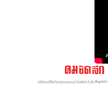
บริษัทแปซิฟิคโทรคมนาคมและโทรศัพท์ จำกัด
ที่อยู่16