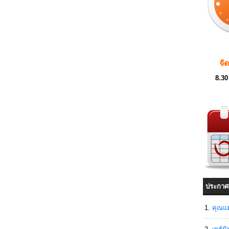
จั
8.30
ประกาศ
คุณแม