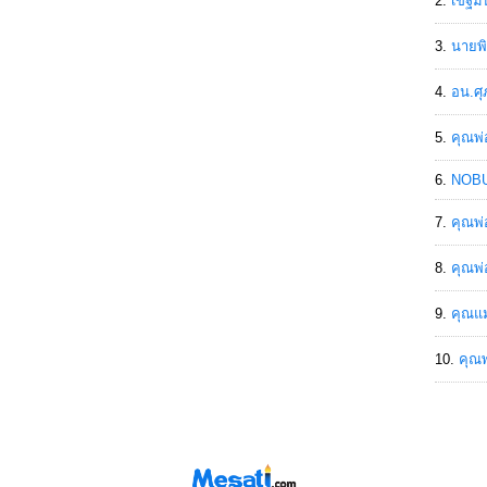
เขฐ์ม
นายพิ
อน.ศุ
คุณพ่
NOBU
คุณพ่
คุณพ่
คุณแม
คุณพ