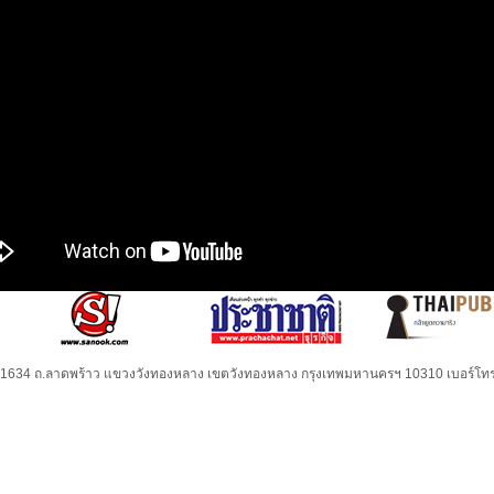
32-1634 ถ.ลาดพร้าว แขวงวังทองหลาง เขตวังทองหลาง กรุงเทพมหานครฯ 10310 เบอร์โทร