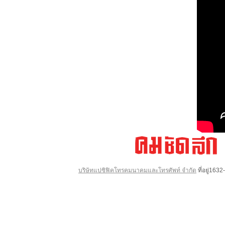
บริษัทแปซิฟิคโทรคมนาคมและโทรศัพท์ จำกัด
ที่อยู่16