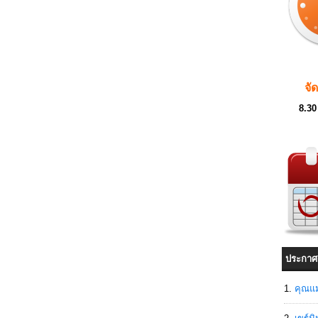
จั
8.30
ประกาศ
คุณแม