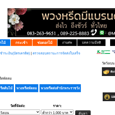
กไม้
กระเช้า
ช่อดอกไม้
งานศพ
บทความมีสติ
ชำระเงิน(บัตรเครดิต)
|
ตรวจสอบสถานะการจัดส่งใบเสร็จ
วัดวังเ
ตะก
ีดพัดลม
รีดต้นไม้
พวงหรีดพัดลม
พวงหรีดส่งสำนักพระราชวัง
แผน
วัดที่จัดส่ง:
ราคา: