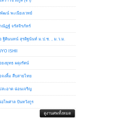
ินทรา เชวงกูล (จ๋า)
พัฒน์ พะเนียงเวทย์
ภณัฏฐ์ จรัสจิรภัทร์
อ ฐิตินนทน์ สุรดิฐนันท์ ม.ป.ช. , ม.ว.ม.
YO ISHII
อยงยุทธ ผดุงรัตน์
อจงลิ้ม สืบสายไทย
่สะอาด ฉ่อนเจริญ
่อไพศาล ปันทวังกูร