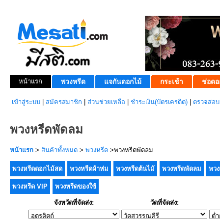
หน้าแรก
พวงหรีด
แจกันดอกไม้
กระเช้า
ช่อดอ
เข้าสู่ระบบ
|
สมัครสมาชิก
|
ส่วนช่วยเหลือ
|
ชำระเงิน(บัตรเครดิต)
|
ตรวจสอบส
พวงหรีดพัดลม
หน้าแรก
>
สินค้าทั้งหมด
>
พวงหรีด
>พวงหรีดพัดลม
พวงหรีดดอกไม้สด
พวงหรีดผ้าห่ม
พวงหรีดต้นไม้
พวงหรีดพัดลม
พวง
พวงหรีด VIP
พวงหรีดของใช้
จังหวัดที่จัดส่ง:
วัดที่จัดส่ง: