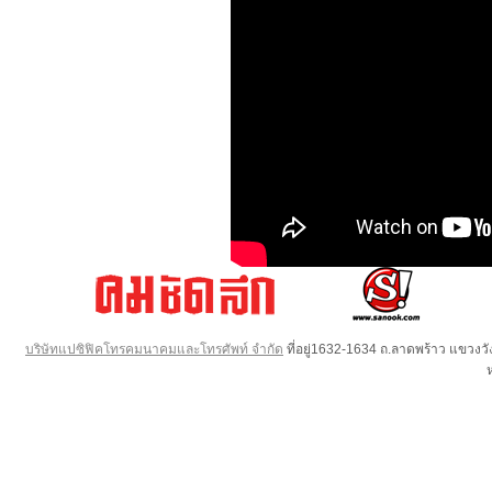
บริษัทแปซิฟิคโทรคมนาคมและโทรศัพท์ จำกัด
ที่อยู่1632-1634 ถ.ลาดพร้าว แขวง