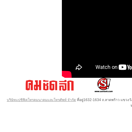
บริษัทแปซิฟิคโทรคมนาคมและโทรศัพท์ จำกัด
ที่อยู่1632-1634 ถ.ลาดพร้าว แขวง