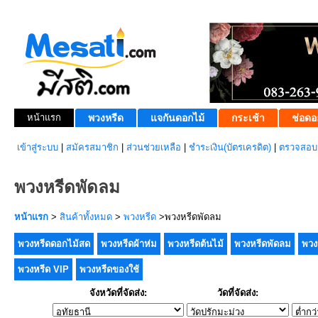
หน้าแรก
พวงหรีด
แจกันดอกไม้
กระเช้า
ช่อดอ
เข้าสู่ระบบ
|
สมัครสมาชิก
|
ส่วนช่วยเหลือ
|
ชำระเงิน(บัตรเครดิต)
|
ตรวจสอบส
พวงหรีดพัดลม
หน้าแรก
>
สินค้าทั้งหมด
>
พวงหรีด
>พวงหรีดพัดลม
พวงหรีดดอกไม้สด
พวงหรีดผ้าห่ม
พวงหรีดต้นไม้
พวงหรีดพัดลม
พวง
พวงหรีด VIP
พวงหรีดของใช้
จังหวัดที่จัดส่ง:
วัดที่จัดส่ง: