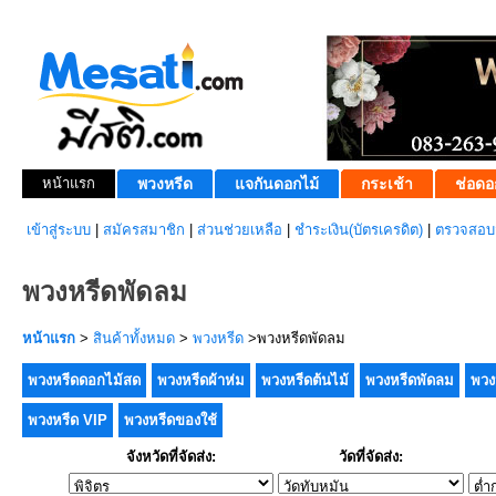
หน้าแรก
พวงหรีด
แจกันดอกไม้
กระเช้า
ช่อดอ
เข้าสู่ระบบ
|
สมัครสมาชิก
|
ส่วนช่วยเหลือ
|
ชำระเงิน(บัตรเครดิต)
|
ตรวจสอบส
พวงหรีดพัดลม
หน้าแรก
>
สินค้าทั้งหมด
>
พวงหรีด
>พวงหรีดพัดลม
พวงหรีดดอกไม้สด
พวงหรีดผ้าห่ม
พวงหรีดต้นไม้
พวงหรีดพัดลม
พวง
พวงหรีด VIP
พวงหรีดของใช้
จังหวัดที่จัดส่ง:
วัดที่จัดส่ง: