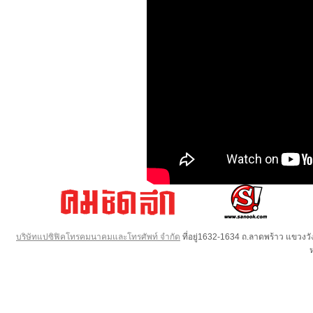
บริษัทแปซิฟิคโทรคมนาคมและโทรศัพท์ จำกัด
ที่อยู่1632-1634 ถ.ลาดพร้าว แขวง