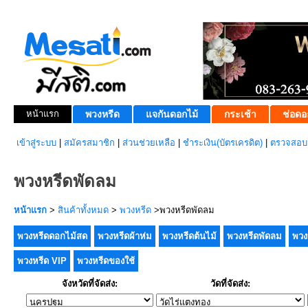
หน้าแรก
พวงหรีด
แจกันดอกไม้
กระเช้า
ช่อดอ
เข้าสู่ระบบ
|
สมัครสมาชิก
|
ส่วนช่วยเหลือ
|
ชำระเงิน(บัตรเครดิต)
|
ตรวจสอบส
พวงหรีดพัดลม
หน้าแรก
>
สินค้าทั้งหมด
>
พวงหรีด
>พวงหรีดพัดลม
พวงหรีดดอกไม้สด
พวงหรีดผ้าห่ม
พวงหรีดต้นไม้
พวงหรีดพัดลม
พวง
พวงหรีด VIP
พวงหรีดของใช้
จังหวัดที่จัดส่ง:
วัดที่จัดส่ง: