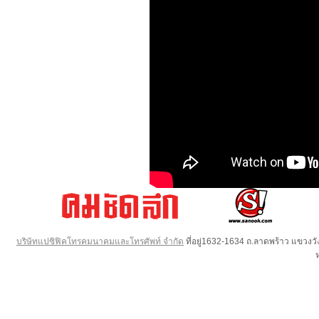
บริษัทแปซิฟิคโทรคมนาคมและโทรศัพท์ จำกัด
ที่อยู่1632-1634 ถ.ลาดพร้าว แขวง