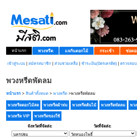
หน้าแรก
พวงหรีด
แจกันดอกไม้
กระเช้า
ช่อดอ
เข้าสู่ระบบ
|
สมัครสมาชิก
|
ส่วนช่วยเหลือ
|
ชำระเงิน(บัตรเครดิต)
|
ตรวจสอบส
พวงหรีดพัดลม
หน้าแรก
>
สินค้าทั้งหมด
>
พวงหรีด
>พวงหรีดพัดลม
พวงหรีดดอกไม้สด
พวงหรีดผ้าห่ม
พวงหรีดต้นไม้
พวงหรีดพัดลม
พวง
พวงหรีด VIP
พวงหรีดของใช้
จังหวัดที่จัดส่ง:
วัดที่จัดส่ง: