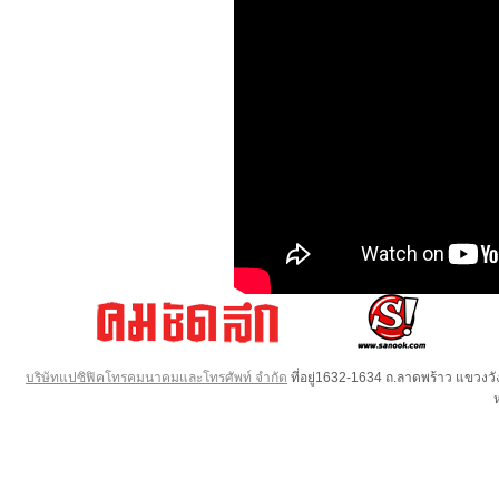
บริษัทแปซิฟิคโทรคมนาคมและโทรศัพท์ จำกัด
ที่อยู่1632-1634 ถ.ลาดพร้าว แขวง