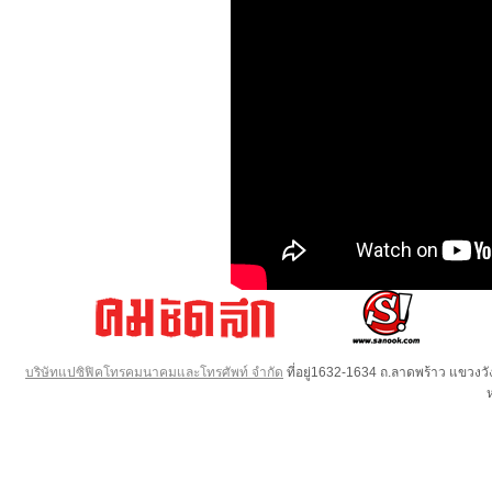
บริษัทแปซิฟิคโทรคมนาคมและโทรศัพท์ จำกัด
ที่อยู่1632-1634 ถ.ลาดพร้าว แขวง