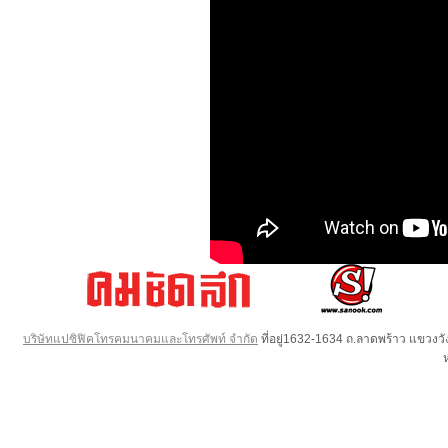
บริษัทแปซิฟิคโทรคมนาคมและโทรศัพท์ จำกัด
ที่อยู่1632-1634 ถ.ลาดพร้าว แขวง