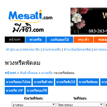
หน้าแรก
พวงหรีด
แจกันดอกไม้
กระเช้า
ช่อดอ
เข้าสู่ระบบ
|
สมัครสมาชิก
|
ส่วนช่วยเหลือ
|
ชำระเงิน(บัตรเครดิต)
|
ตรวจสอบส
พวงหรีดพัดลม
หน้าแรก
>
สินค้าทั้งหมด
>
พวงหรีด
>พวงหรีดพัดลม
พวงหรีดดอกไม้สด
พวงหรีดผ้าห่ม
พวงหรีดต้นไม้
พวงหรีดพัดลม
พวง
พวงหรีด VIP
พวงหรีดของใช้
จังหวัดที่จัดส่ง:
วัดที่จัดส่ง: