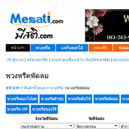
หน้าแรก
พวงหรีด
แจกันดอกไม้
กระเช้า
ช่อดอ
เข้าสู่ระบบ
|
สมัครสมาชิก
|
ส่วนช่วยเหลือ
|
ชำระเงิน(บัตรเครดิต)
|
ตรวจสอบส
พวงหรีดพัดลม
หน้าแรก
>
สินค้าทั้งหมด
>
พวงหรีด
>พวงหรีดพัดลม
พวงหรีดดอกไม้สด
พวงหรีดผ้าห่ม
พวงหรีดต้นไม้
พวงหรีดพัดลม
พวง
พวงหรีด VIP
พวงหรีดของใช้
จังหวัดที่จัดส่ง:
วัดที่จัดส่ง: