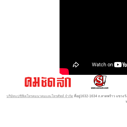
บริษัทแปซิฟิคโทรคมนาคมและโทรศัพท์ จำกัด
ที่อยู่1632-1634 ถ.ลาดพร้าว แขวง