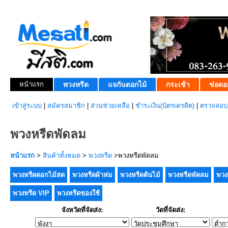
หน้าแรก
พวงหรีด
แจกันดอกไม้
กระเช้า
ช่อดอ
เข้าสู่ระบบ
|
สมัครสมาชิก
|
ส่วนช่วยเหลือ
|
ชำระเงิน(บัตรเครดิต)
|
ตรวจสอบส
พวงหรีดพัดลม
หน้าแรก
>
สินค้าทั้งหมด
>
พวงหรีด
>พวงหรีดพัดลม
พวงหรีดดอกไม้สด
พวงหรีดผ้าห่ม
พวงหรีดต้นไม้
พวงหรีดพัดลม
พวง
พวงหรีด VIP
พวงหรีดของใช้
จังหวัดที่จัดส่ง:
วัดที่จัดส่ง: