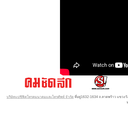
บริษัทแปซิฟิคโทรคมนาคมและโทรศัพท์ จำกัด
ที่อยู่1632-1634 ถ.ลาดพร้าว แขวง