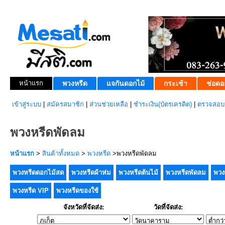
หน้าแรก
พวงหรีด
แจกันดอกไม้
กระเช้า
ช่อดอ
เข้าสู่ระบบ
|
สมัครสมาชิก
|
ส่วนช่วยเหลือ
|
ชำระเงิน(บัตรเครดิต)
|
ตรวจสอบส
พวงหรีดพัดลม
หน้าแรก
>
สินค้าทั้งหมด
>
พวงหรีด
>พวงหรีดพัดลม
พวงหรีดดอกไม้สด
พวงหรีดผ้าห่ม
พวงหรีดต้นไม้
พวงหรีดพัดลม
พวง
พวงหรีด VIP
พวงหรีดของใช้
จังหวัดที่จัดส่ง:
วัดที่จัดส่ง: